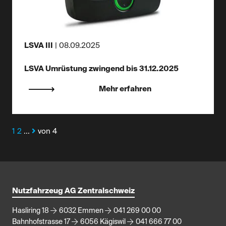
LSVA III
|
08.09.2025
LSVA Umrüstung zwingend bis 31.12.2025
Mehr erfahren
1
2
...
von 4
Nutzfahrzeug AG Zentralschweiz
Hasliring 18
6032 Emmen
041 269 00 00
Bahnhofstrasse 17
6056 Kägiswil
041 666 77 00